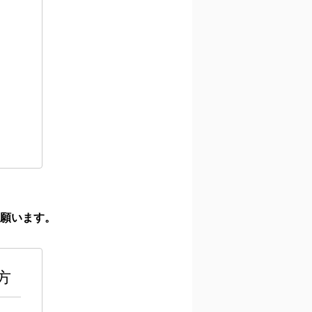
き願います。
方