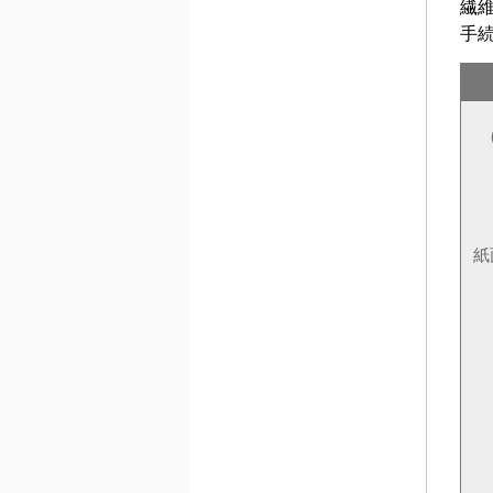
繊
手
紙