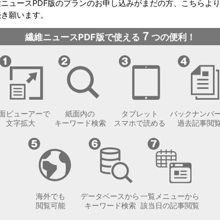
維ニュースPDF版のプランのお申し込みがまだの方、こちらよ
続き願います。
７
繊維ニュースPDF版で使える
つの便利！
面ビューアーで
紙面内の
タブレット
バックナンバ
文字拡大
キーワード検索
スマホで読める
過去記事閲
海外でも
データベースから
一覧メニューから
閲覧可能
キーワード検索
該当日の記事閲覧